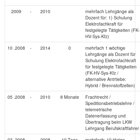
2009
-
2010
mehrfach Lehrgänge als
Dozent für: 1) Schulung
Elektrofachkraft für
festgelegte Tätigkeiten (FK-
HV-Sys-Kfz)
10 .2008
-
2014
0
mehrfach 1 wöchige
Lehrgänge als Dozent für
Schulung Elektrofachkraft
für festgelegte Tätigkeiten
(FK-HV-Sys-Kfz /
alternative Antrtiebe:
Hybrid / Brennstoffzellen)
05 .2008
-
2010
8 Monate
Frachtrecht /
Speditionsbetriebslehre /
telemetrische
Datenerfassung und
Übertragung beim LKW
Lehrgang Berufskraftfahrer
03 .2008
-
2008
10 Tage
mehrfach: 10 tägige