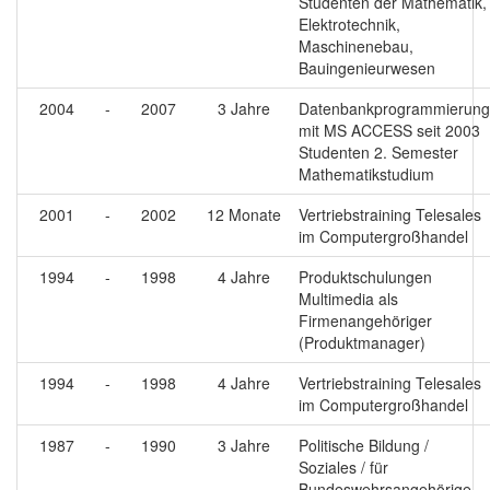
Studenten der Mathematik,
Elektrotechnik,
Maschinenebau,
Bauingenieurwesen
2004
-
2007
3 Jahre
Datenbankprogrammierung
mit MS ACCESS seit 2003
Studenten 2. Semester
Mathematikstudium
2001
-
2002
12 Monate
Vertriebstraining Telesales
im Computergroßhandel
1994
-
1998
4 Jahre
Produktschulungen
Multimedia als
Firmenangehöriger
(Produktmanager)
1994
-
1998
4 Jahre
Vertriebstraining Telesales
im Computergroßhandel
1987
-
1990
3 Jahre
Politische Bildung /
Soziales / für
Bundeswehrsangehörige