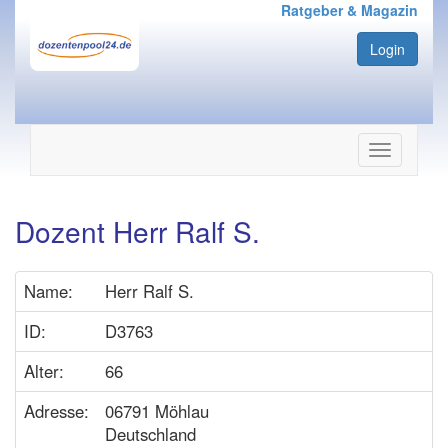
Ratgeber & Magazin
Login
Navigation
ein-/ausbl
Dozent Herr Ralf S.
Name:
Herr Ralf S.
ID:
D3763
Alter:
66
Adresse:
06791 Möhlau
Deutschland