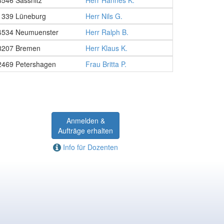
8546 Sassnitz
Herr Hannes K.
1339 Lüneburg
Herr Nils G.
4534 Neumuenster
Herr Ralph B.
8207 Bremen
Herr Klaus K.
2469 Petershagen
Frau Britta P.
Anmelden &
Aufträge erhalten
Info für Dozenten