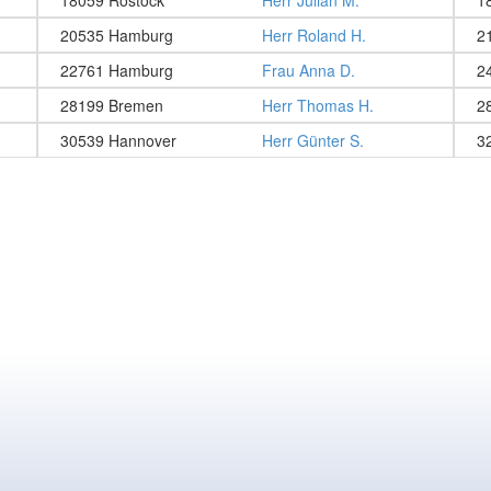
18059 Rostock
Herr Julian M.
1
20535 Hamburg
Herr Roland H.
2
22761 Hamburg
Frau Anna D.
2
28199 Bremen
Herr Thomas H.
2
30539 Hannover
Herr Günter S.
3