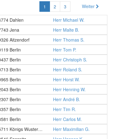
Weiter
1
2
3
4774 Dahlen
Herr Michael W.
7743 Jena
Herr Malte B.
9326 Aitzendorf
Herr Thomas S.
0119 Berlin
Herr Tom P.
0437 Berlin
Herr Christoph S.
0713 Berlin
Herr Roland S.
0965 Berlin
Herr Horst W.
2043 Berlin
Herr Henning W.
2307 Berlin
Herr André B.
3357 Berlin
Herr Tim R.
3581 Berlin
Herr Carlos M.
15711 Königs Wusterhausen
Herr Maximilian G.