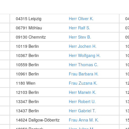
04315 Leipzig
Herr Oliver K.
0
06791 Möhlau
Herr Ralf S.
0
09130 Chemnitz
Herr Stev B.
0
10119 Berlin
Herr Jochen H.
1
10367 Berlin
Herr Wolfgang H.
1
10559 Berlin
Herr Thomas C.
1
10961 Berlin
Frau Barbara H.
1
1180 Wien
Frau Zuzana K.
1
12103 Berlin
Herr Marwin K.
1
13347 Berlin
Herr Robert U.
1
13437 Berlin
Herr Gabriel T.
1
14624 Dallgow-Döberitz
Frau Anna M. K.