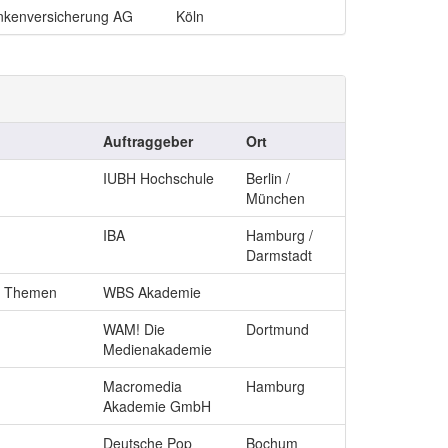
kenversicherung AG
Köln
Auftraggeber
Ort
IUBH Hochschule
Berlin /
München
IBA
Hamburg /
Darmstadt
le Themen
WBS Akademie
WAM! Die
Dortmund
Medienakademie
Macromedia
Hamburg
Akademie GmbH
Deutsche Pop
Bochum