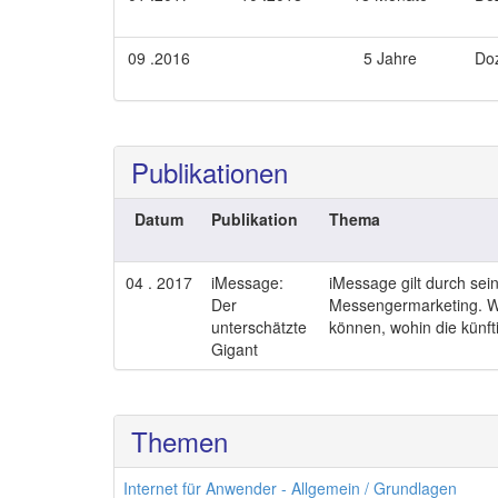
09 .2016
5 Jahre
Doz
Publikationen
Datum
Publikation
Thema
04 . 2017
iMessage:
iMessage gilt durch se
Der
Messengermarketing. We
unterschätzte
können, wohin die künfti
Gigant
Themen
Internet für Anwender - Allgemein / Grundlagen