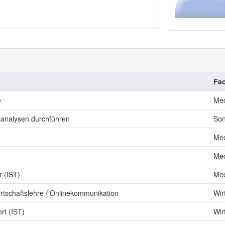
Fac
e
Med
analysen durchführen
Son
Med
Med
r (IST)
Med
irtschaftslehre / Onlinekommunikation
Wir
t (IST)
Wir