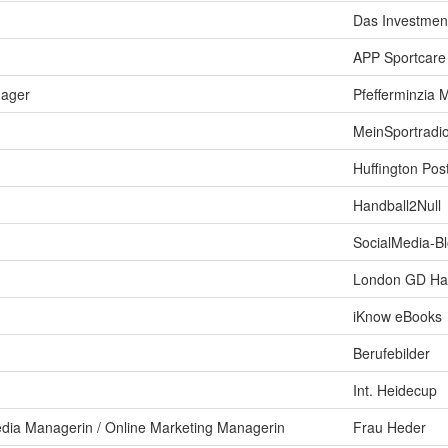
Das Investmen
APP Sportcar
nager
Pfefferminzia
MeinSportradi
Huffington Pos
Handball2Null
SocialMedia-B
London GD Ha
iKnow eBooks
Berufebilder
Int. Heidecup
edia Managerin / Online Marketing Managerin
Frau Heder