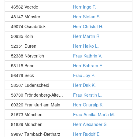
46562 Voerde
Herr Ingo T.
48147 Münster
Herr Stefan S.
49074 Osnabrück
Herr Christof H.
50935 Köln
Herr Martin R.
52351 Düren
Herr Heiko L.
52388 Nörvenich
Frau Kathrin V.
53115 Bonn
Herr Bahram E.
56479 Seck
Frau Joy P.
58507 Lüdenscheid
Herr Dirk K.
58730 Fröndenberg-Altendorf
Frau Kerstin L.
60326 Frankfurt am Main
Herr Onuralp K.
81673 München
Frau Annika Maria M.
81829 München
Herr Alexander S.
99897 Tambach-Dietharz
Herr Rudolf E.