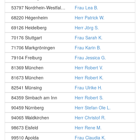
53797 Nordrhein-Westfalen - Lohmar
Frau Lea B.
68220 Hégenheim
Herr Patrick W.
69126 Heidelberg
Herr Jörg S.
70176 Stuttgart
Frau Sarah K.
71706 Markgröningen
Frau Karin B.
79104 Freiburg
Frau Jessica G.
81369 München
Herr Robert V.
81673 München
Herr Robert K.
82541 Münsing
Frau Ulrike H.
84359 Simbach am Inn
Herr Robert S.
90459 Nürnberg
Herr Stefan Ole L.
94065 Waldkirchen
Herr Christof R.
98673 Eisfeld
Herr Rene M.
99510 Apolda
Frau Claudia K.