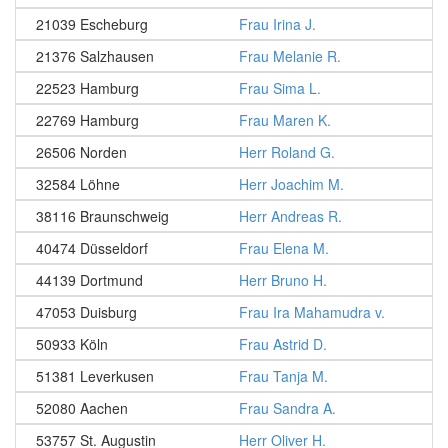
21039 Escheburg
Frau Irina J.
21376 Salzhausen
Frau Melanie R.
22523 Hamburg
Frau Sima L.
22769 Hamburg
Frau Maren K.
26506 Norden
Herr Roland G.
32584 Löhne
Herr Joachim M.
38116 Braunschweig
Herr Andreas R.
40474 Düsseldorf
Frau Elena M.
44139 Dortmund
Herr Bruno H.
47053 Duisburg
Frau Ira Mahamudra v.
50933 Köln
Frau Astrid D.
51381 Leverkusen
Frau Tanja M.
52080 Aachen
Frau Sandra A.
53757 St. Augustin
Herr Oliver H.