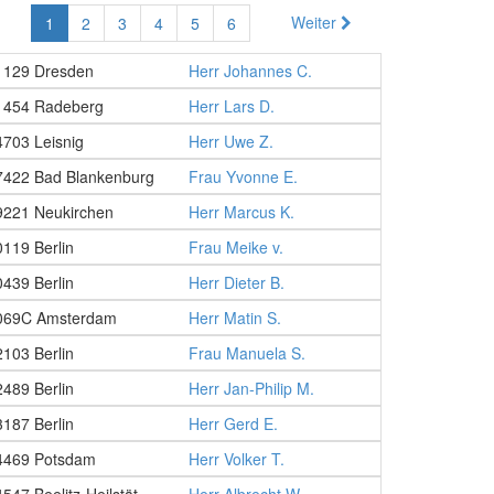
Weiter
1
2
3
4
5
6
1129 Dresden
Herr Johannes C.
1454 Radeberg
Herr Lars D.
4703 Leisnig
Herr Uwe Z.
7422 Bad Blankenburg
Frau Yvonne E.
9221 Neukirchen
Herr Marcus K.
0119 Berlin
Frau Meike v.
0439 Berlin
Herr Dieter B.
069C Amsterdam
Herr Matin S.
2103 Berlin
Frau Manuela S.
2489 Berlin
Herr Jan-Philip M.
3187 Berlin
Herr Gerd E.
4469 Potsdam
Herr Volker T.