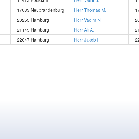
14473 Potsdam
Herr Vasili S.
17033 Neubrandenburg
Herr Thomas M.
1
20253 Hamburg
Herr Vadim N.
2
21149 Hamburg
Herr Ali A.
2
22047 Hamburg
Herr Jakob I.
2