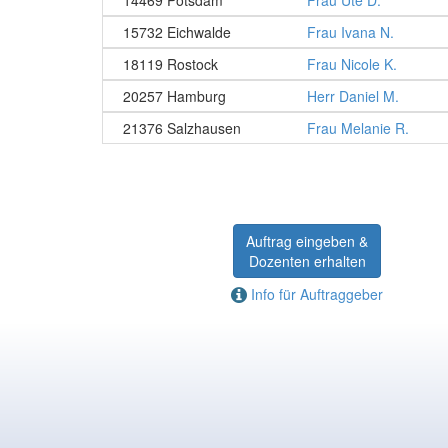
14469 Potsdam
Frau Ute D.
15732 Eichwalde
Frau Ivana N.
18119 Rostock
Frau Nicole K.
20257 Hamburg
Herr Daniel M.
21376 Salzhausen
Frau Melanie R.
Auftrag eingeben &
Dozenten erhalten
Info für Auftraggeber