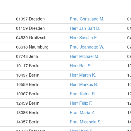
01097 Dresden
Frau Christiane M.
0
01159 Dresden
Herr Jan-Bart D.
0
04539 Groitzsch
Herr Sascha F.
0
06618 Naumburg
Frau Jeannette W.
0
07743 Jena
Herr Michael M.
0
10117 Berlin
Herr Ralf S.
1
10437 Berlin
Herr Martin K.
1
10559 Berlin
Herr Markus B.
1
10967 Berlin
Frau Katrin R.
1
12459 Berlin
Herr Felix F.
1
13086 Berlin
Frau Maria Z.
1
14057 Berlin
Frau Micahela S.
1