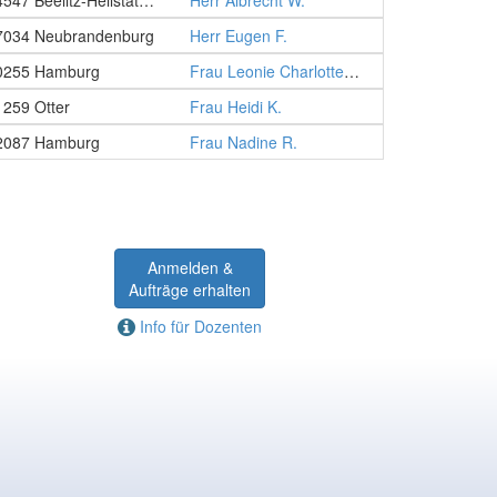
14547 Beelitz-Heilstätten
Herr Albrecht W.
7034 Neubrandenburg
Herr Eugen F.
0255 Hamburg
Frau Leonie Charlotte S.
1259 Otter
Frau Heidi K.
2087 Hamburg
Frau Nadine R.
Anmelden &
Aufträge erhalten
Info für Dozenten