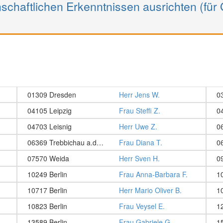
schaftlichen Erkenntnissen ausrichten (für
01309 Dresden
Herr Jens W.
0
04105 Leipzig
Frau Steffi Z.
0
04703 Leisnig
Herr Uwe Z.
0
06369 Trebbichau a.d. Fuhne/ Südliches Anhalt
Frau Diana T.
07570 Weida
Herr Sven H.
0
10249 Berlin
Frau Anna-Barbara F.
1
10717 Berlin
Herr Mario Oliver B.
1
10823 Berlin
Frau Veysel E.
1
13589 Berlin
Frau Gabriele G.
1