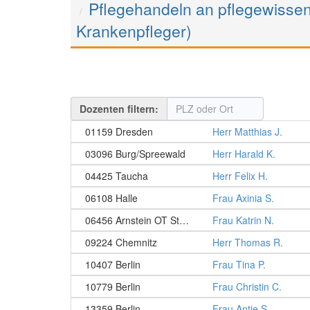
Pflegehandeln an pflegewissen
Krankenpfleger)
Dozenten filtern:
01159 Dresden
Herr Matthias J.
03096 Burg/Spreewald
Herr Harald K.
04425 Taucha
Herr Felix H.
06108 Halle
Frau Axinia S.
06456 Arnstein OT Stangerode
Frau Katrin N.
09224 Chemnitz
Herr Thomas R.
10407 Berlin
Frau Tina P.
10779 Berlin
Frau Christin C.
13359 Berlin
Frau Antje S.