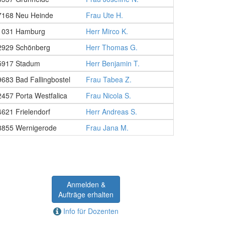
7168 Neu Heinde
Frau Ute H.
1031 Hamburg
Herr Mirco K.
2929 Schönberg
Herr Thomas G.
5917 Stadum
Herr Benjamin T.
9683 Bad Fallingbostel
Frau Tabea Z.
2457 Porta Westfalica
Frau Nicola S.
4621 Frielendorf
Herr Andreas S.
8855 Wernigerode
Frau Jana M.
Anmelden &
Aufträge erhalten
Info für Dozenten