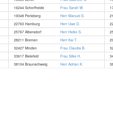
16244 Schorfheide
Frau Sarah W.
1
19348 Perleberg
Herr Manuel S.
2
22763 Hamburg
Herr Uwe D.
2
25767 Albersdorf
Herr Heiko S.
2
28211 Bremen
Herr Kai T.
2
32427 Minden
Frau Claudia B.
3
33617 Bielefeld
Frau Silke H.
3
38104 Braunschweig
Herr Adrian K.
3