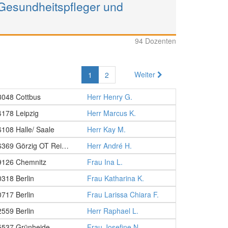
 Gesundheitspfleger und
94 Dozenten
Weiter
1
2
3048 Cottbus
Herr Henry G.
4178 Leipzig
Herr Marcus K.
6108 Halle/ Saale
Herr Kay M.
06369 Görzig OT Reinsdorf
Herr André H.
9126 Chemnitz
Frau Ina L.
0318 Berlin
Frau Katharina K.
0717 Berlin
Frau Larissa Chiara F.
2559 Berlin
Herr Raphael L.
5537 Grünheide
Frau Josefine N.