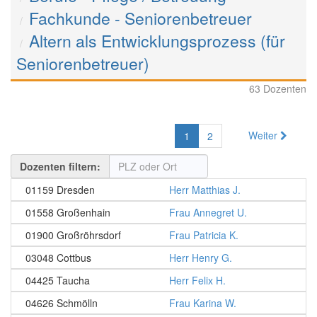
Fachkunde - Seniorenbetreuer
Altern als Entwicklungsprozess (für
Seniorenbetreuer)
63 Dozenten
Weiter
1
2
Dozenten filtern:
01159 Dresden
Herr Matthias J.
01558 Großenhain
Frau Annegret U.
01900 Großröhrsdorf
Frau Patricia K.
03048 Cottbus
Herr Henry G.
04425 Taucha
Herr Felix H.
04626 Schmölln
Frau Karina W.