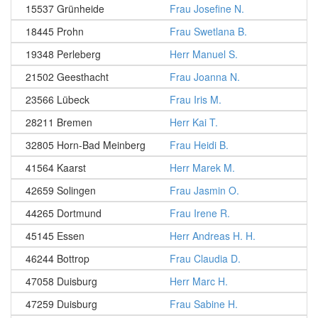
15537 Grünheide
Frau Josefine N.
18445 Prohn
Frau Swetlana B.
19348 Perleberg
Herr Manuel S.
21502 Geesthacht
Frau Joanna N.
23566 Lübeck
Frau Iris M.
28211 Bremen
Herr Kai T.
32805 Horn-Bad Meinberg
Frau Heidi B.
41564 Kaarst
Herr Marek M.
42659 Solingen
Frau Jasmin O.
44265 Dortmund
Frau Irene R.
45145 Essen
Herr Andreas H. H.
46244 Bottrop
Frau Claudia D.
47058 Duisburg
Herr Marc H.
47259 Duisburg
Frau Sabine H.